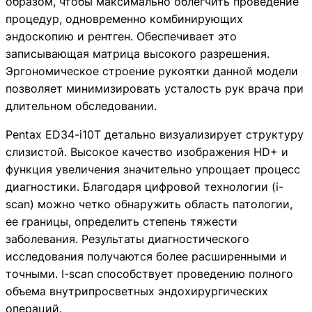
образом, чтобы максимально облегчить проведение
процедур, одновременно комбинирующих
эндоскопию и рентген. Обеспечивает это
записывающая матрица высокого разрешения.
Эргономическое строение рукоятки данной модели
позволяет минимизировать усталость рук врача при
длительном обследовании.
Pentax ED34-i10T детально визуализирует структуру
слизистой. Высокое качество изображения HD+ и
функция увеличения значительно упрощает процесс
диагностики. Благодаря цифровой технологии (i-
scan) можно четко обнаружить область патологии,
Видеодуоденоскоп Pentax ED34-i10T
ее границы, определить степень тяжести
Pentax
заболевания. Результаты диагностического
Видеодуоденоскоп Pentax ED34-i10T
– инновационная 
исследования получаются более расширенными и
точными. I-scan способствует проведению полного
Pentax ED34-i10T детально визуализирует структуру с
объема внутрипросветных эндохирургических
Видеодуоденоскоп Pentax ED34-i10T максимально удобе
операций.