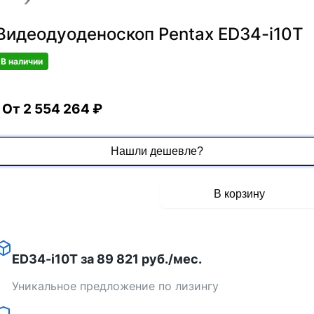
Видеодуоденоскоп Pentax ED34-i10T
В наличии
От 2 554 264 ₽
Нашли дешевле?
63835add-83e2-4420-a733-7baaaa35a3ef
Получить КП
В корзину
videoduodenoskop-pentax-ed34-i10t
ED34-i10T за 89 821 руб./мес.
Уникальное предложение по лизингу