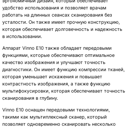
эргономичный дизайн, который обеспечивает
удобство использования и позволяет врачам
Кроме того, Vinno E10 имеет компактный и эргономичн
работать на длинных сеансах сканирования без
Аппарат Vinno E10 также обладает передовыми функция
усталости. Он также имеет прочную конструкцию,
которая обеспечивает долговечность и надежность
Vinno E10 оснащен передовыми технологиями, такими к
в использовании.
Кроме того, аппарат Vinno E10 имеет функцию автомат
Аппарат Vinno E10 также обладает передовыми
В целом, Vinno E10 - это высокотехнологичный ультра
функциями, которые обеспечивают оптимальное
качество изображения и улучшают точность
590 000
диагностики. Он имеет функцию компрессии тканей,
Новый
которая уменьшает искажения и повышает
контрастность изображения, а также функцию
мультифокусировки, которая обеспечивает точность
сканирования в глубину.
Vinno E10 оснащен передовыми технологиями,
такими как мультиплексный сканер, который
позволяет одновременно сканировать несколько