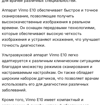
для врачей различных специальностей.
Аппарат Vinno E10 обеспечивает быстрое и точное
сканирование, позволяющее получить
высококачественные изображения в реальном
времени. Он оснащен передовыми технологиями,
которые обеспечивают высокую четкость
изображения и устраняют искажения, что улучшает
точность диагностики.
Ультразвуковой аппарат Vinno E10 легко
адаптируется к различным клиническим ситуациям
благодаря множеству режимов сканирования и
настраиваемым настройкам. Он также обладает
УЗИ аппарат Vinno E10
Vinno
широким набором датчиков, что позволяет врачам
Vinno E10 - это современный ультразвуковой аппарат 
использовать его для диагностики различных
заболеваний.
Аппарат Vinno E10 обеспечивает быстрое и точное ска
Кроме того, Vinno E10 имеет компактный и
Ультразвуковой аппарат Vinno E10 легко адаптируется