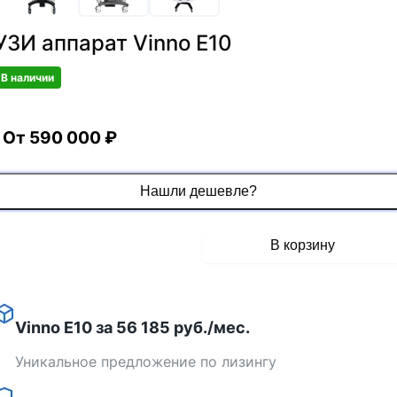
УЗИ аппарат Vinno E10
В наличии
От 590 000 ₽
Нашли дешевле?
6723a019-c575-48d8-9f6f-f1dca7276786
Получить КП
В корзину
uzi-apparat-vinno-e10
Vinno E10 за 56 185 руб./мес.
Уникальное предложение по лизингу