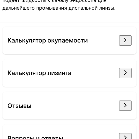
дальнейшего промывания дистальной линзы.
Калькулятор окупаемости
Калькулятор лизинга
Отзывы
Емкость для воды Pentax OS-H4
Pentax
Вопросы и ответы