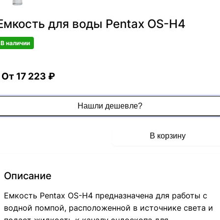
Емкость для воды Pentax OS-H4
В наличии
От 17 223 ₽
Нашли дешевле?
823c5663-5149-48ae-8671-53ffa3609508
Получить КП
В корзину
emkost-dlya-vody-pentax-os-h4
Описание
Емкость Pentax OS-H4 предназначена для работы с
водной помпой, расположенной в источнике света и
подает жидкость к каналу эндоскопа для